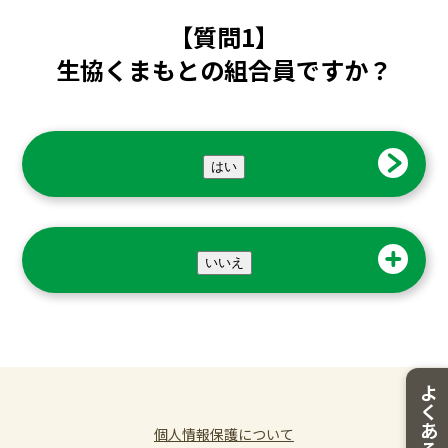
【質問1】
生協くまもと
の組合員ですか？
はい
いいえ
よ
く
あ
個人情報保護について