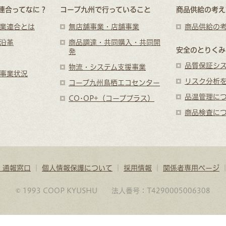
連合ってなに？
コープ九州で行っていること
商品供給の考え
業連合とは
無店舗事業・店舗事業
商品供給の
沿革
商品調達・共同購入・共同開
安全のとりくみ
発
品質保証シ
物流・システム支援事業
事業状況
リスク分析
コープ九州鳥栖エコセンター
品温管理に
CO･OP+（コーププラス）
商品検査に
・通報窓口
｜
個人情報保護について
｜
採用情報
｜
関係者専用ページ
© 1993 COOP KYUSHU 法人番号：T4290005006308