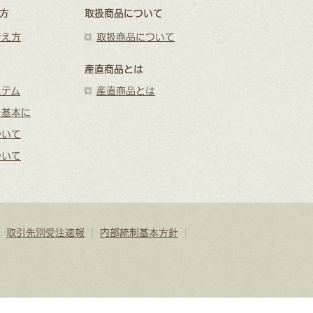
方
取扱商品について
考え方
取扱商品について
産直商品とは
ステム
産直商品とは
を基本に
ついて
ついて
｜
取引先別受注速報
｜
内部統制基本方針
｜