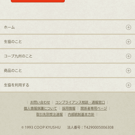
ホーム
生協のこと
コープ九州のこと
商品のこと
生協を利用する
｜
お問い合わせ
｜
コンプライアンス相談・通報窓口
｜
個人情報保護について
｜
採用情報
｜
関係者専用ページ
｜
取引先別受注速報
｜
内部統制基本方針
｜
© 1993 COOP KYUSHU 法人番号：T4290005006308