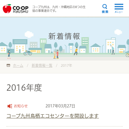
コープ九州は、九州・沖縄地区の8つの生
協の事業連合です。
メニュー
新着情報
ホーム
/
新着情報一覧
/
2017年
2016年度
2017年03月27日
お知らせ
コープ九州鳥栖エコセンターを開設します