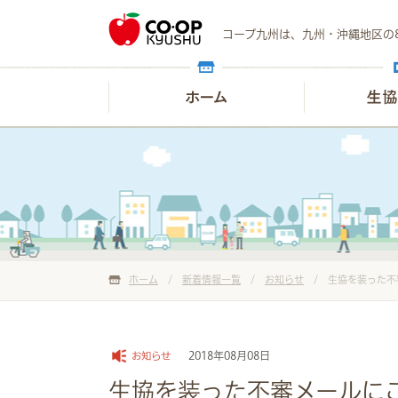
コープ九州は、九州・沖縄地区の
ホーム
/
新着情報一覧
/
お知らせ
/
生協を装った不
2018年08月08日
お知らせ
生協を装った不審メールに