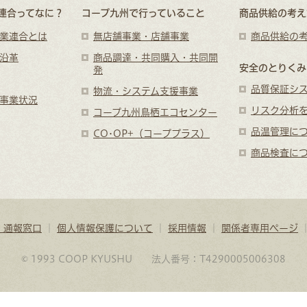
連合ってなに？
コープ九州で行っていること
商品供給の考え
業連合とは
無店舗事業・店舗事業
商品供給の
沿革
商品調達・共同購入・共同開
安全のとりくみ
発
品質保証シ
物流・システム支援事業
事業状況
リスク分析
コープ九州鳥栖エコセンター
品温管理に
CO･OP+（コーププラス）
商品検査に
・通報窓口
｜
個人情報保護について
｜
採用情報
｜
関係者専用ページ
© 1993 COOP KYUSHU 法人番号：T4290005006308