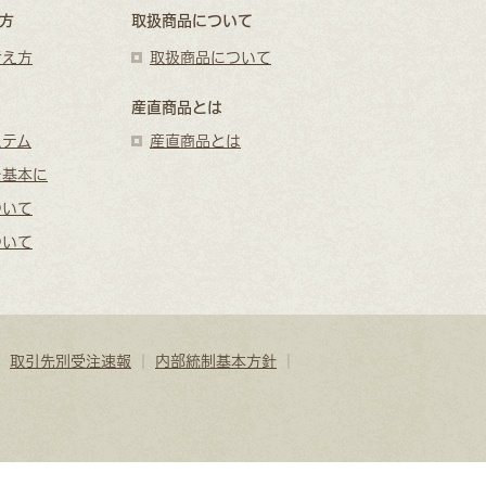
方
取扱商品について
考え方
取扱商品について
産直商品とは
ステム
産直商品とは
を基本に
ついて
ついて
｜
取引先別受注速報
｜
内部統制基本方針
｜