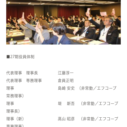
■27期役員体制
代表理事 理事長 江藤淳一
代表理事 専務理事 倉員正明
理事 島崎 安史 （非常勤／エフコープ
常務理事）
理事 堤 新吾 （非常勤／エフコープ
理事長）
理事（新） 髙山 昭彦 （非常勤／エフコープ
専務理事）