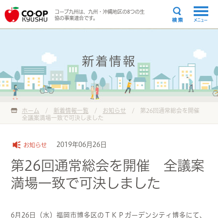
コープ九州は、九州・沖縄地区の8つの生
協の事業連合です。
メニュー
新着情報
ホーム
/
新着情報一覧
/
お知らせ
/
第26回通常総会を開催
全議案満場一致で可決しました
2019年06月26日
お知らせ
第26回通常総会を開催 全議案
満場一致で可決しました
6月26日（水）福岡市博多区のＴＫＰガーデンシティ博多にて、