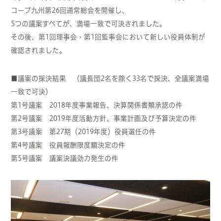
コープ九州第26回通常総会を開催し、
5つの議案すべてが、満場一致で可決されました。
その後、第1回理事会・第1回監事会において新しい役員体制が
確認されました。
■議案の採決結果 （議長団2名を除く33名で採決、全議案満場
一致で可決）
第1号議案 2018年度事業報告、決算関係書類承認の件
第2号議案 2019年度活動方針、事業計画及び予算決定の件
第3号議案 第27期（2019年度）役員選任の件
第4号議案 役員報酬限度額決定の件
第5号議案 議案決議効力発生の件