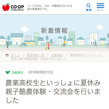
コープ九州は、九州・沖縄地区の8つの生
協の事業連合です。
メニュー
新着情報
ホーム
/
新着情報一覧
/
活動報告
/
農業高校生といっしょに
夏休み親子酪農体験・交流会を行いました
2018年08月10日
活動報告
農業高校生といっしょに夏休み
親子酪農体験・交流会を行いま
した