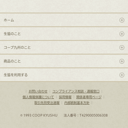
ホーム
生協のこと
コープ九州のこと
商品のこと
生協を利用する
｜
お問い合わせ
｜
コンプライアンス相談・通報窓口
｜
個人情報保護について
｜
採用情報
｜
関係者専用ページ
｜
取引先別受注速報
｜
内部統制基本方針
｜
© 1993 COOP KYUSHU 法人番号：T4290005006308