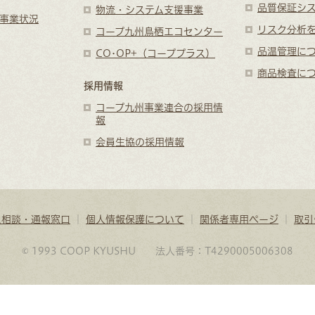
品質保証シ
物流・システム支援事業
事業状況
リスク分析
コープ九州鳥栖エコセンター
品温管理に
CO･OP+（コーププラス）
商品検査に
採用情報
コープ九州事業連合の採用情
報
会員生協の採用情報
ス相談・通報窓口
｜
個人情報保護について
｜
関係者専用ページ
｜
取引
© 1993 COOP KYUSHU 法人番号：T4290005006308