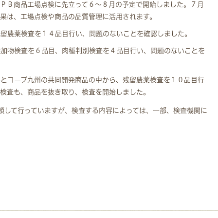
るＰＢ商品工場点検に先立って６～８月の予定で開始しました。７月
結果は、工場点検や商品の品質管理に活用されます。
残留農薬検査を１４品目行い、問題のないことを確認しました。
添加物検査を６品目、肉種判別検査を４品目行い、問題のないことを
協とコープ九州の共同開発商品の中から、残留農薬検査を１０品目行
物検査も、商品を抜き取り、検査を開始しました。
頼して行っていますが、検査する内容によっては、一部、検査機関に