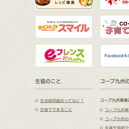
生協のこと
コープ九州
コープ九州事業
生活協同組合ってなに？
生協でできること
コープ九州事
コープ九州の
会員生協紹介