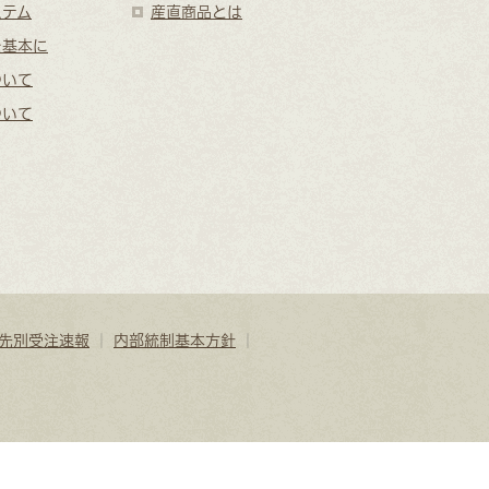
ステム
産直商品とは
を基本に
ついて
ついて
先別受注速報
｜
内部統制基本方針
｜