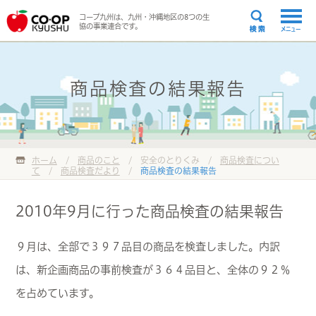
コープ九州は、九州・沖縄地区の8つの生
協の事業連合です。
メニュー
商品検査の結果報告
ホーム
/
商品のこと
/ 安全のとりくみ /
商品検査につい
て
/
商品検査だより
/
商品検査の結果報告
2010年9月に行った商品検査の結果報告
９月は、全部で３９７品目の商品を検査しました。内訳
は、新企画商品の事前検査が３６４品目と、全体の９２％
を占めています。