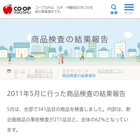
コープ九州は、九州・沖縄地区の8つの生
協の事業連合です。
メニュー
商品検査の結果報告
ホーム
/
商品のこと
/ 安全のとりくみ /
商品検査につい
て
/
商品検査だより
/
商品検査の結果報告
2011年5月に行った商品検査の結果報告
5月は、全部で341品目の商品を検査しました。内訳は、新
企画商品の事前検査が211品目と、全体の62％となってい
ます。