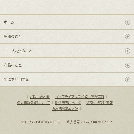
ホーム
生協のこと
コープ九州のこと
商品のこと
生協を利用する
｜
お問い合わせ
｜
コンプライアンス相談・通報窓口
｜
個人情報保護について
｜
関係者専用ページ
｜
取引先別受注速報
｜
内部統制基本方針
｜
© 1993 COOP KYUSHU 法人番号：T4290005006308