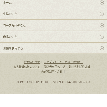
ホーム
生協のこと
コープ九州のこと
商品のこと
生協を利用する
｜
お問い合わせ
｜
コンプライアンス相談・通報窓口
｜
個人情報保護について
｜
関係者専用ページ
｜
取引先別受注速報
｜
内部統制基本方針
｜
© 1993 COOP KYUSHU 法人番号：T4290005006308