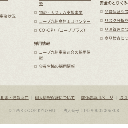
安全のとりくみ
発
品質保証シ
物流・システム支援事業
事業状況
リスク分析
コープ九州鳥栖エコセンター
品温管理に
CO･OP+（コーププラス）
商品検査に
採用情報
コープ九州事業連合の採用情
報
会員生協の採用情報
ス相談・通報窓口
｜
個人情報保護について
｜
関係者専用ページ
｜
取引
© 1993 COOP KYUSHU 法人番号：T4290005006308