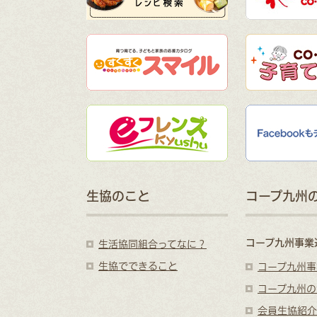
生協のこと
コープ九州
コープ九州事業
生活協同組合ってなに？
生協でできること
コープ九州事
コープ九州の
会員生協紹介