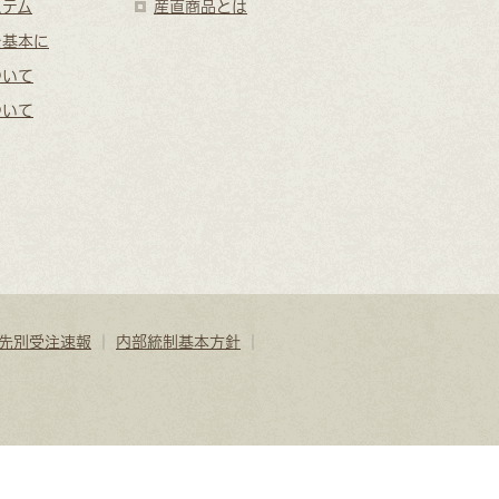
ステム
産直商品とは
を基本に
ついて
ついて
先別受注速報
｜
内部統制基本方針
｜