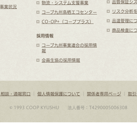
品質保証シ
物流・システム支援事業
事業状況
リスク分析
コープ九州鳥栖エコセンター
品温管理に
CO･OP+（コーププラス）
商品検査に
採用情報
コープ九州事業連合の採用情
報
会員生協の採用情報
ス相談・通報窓口
｜
個人情報保護について
｜
関係者専用ページ
｜
取引
© 1993 COOP KYUSHU 法人番号：T4290005006308