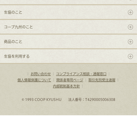
生協のこと
コープ九州のこと
商品のこと
生協を利用する
｜
お問い合わせ
｜
コンプライアンス相談・通報窓口
｜
個人情報保護について
｜
関係者専用ページ
｜
取引先別受注速報
｜
内部統制基本方針
｜
© 1993 COOP KYUSHU 法人番号：T4290005006308