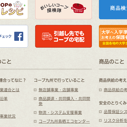
のこと
商品のこと
連合ってなに？
コープ九州で行っていること
商品供給の考え
業連合とは
無店舗事業・店舗事業
商品供給の
沿革
商品調達・共同購入・共同開
安全のとりくみ
発
品質保証シ
物流・システム支援事業
事業状況
リスク分析
コープ九州鳥栖エコセンター