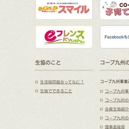
生協のこと
コープ九州
コープ九州事業
生活協同組合ってなに？
生協でできること
コープ九州事
コープ九州の
会員生協紹介
コープ九州の
理事長挨拶