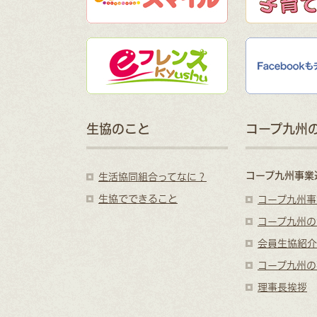
生協のこと
コープ九州
コープ九州事業
生活協同組合ってなに？
生協でできること
コープ九州事
コープ九州の
会員生協紹介
コープ九州の
理事長挨拶