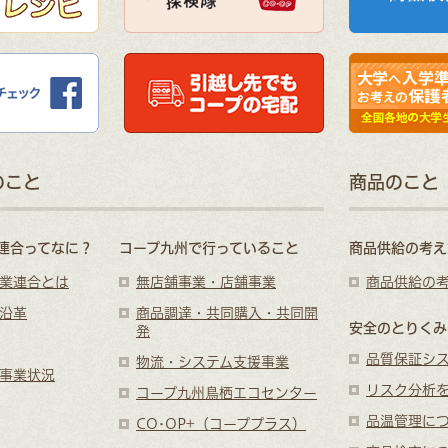
のこと
商品のこと
連合ってなに？
コープ九州で行っていること
商品供給の考え
業連合とは
無店舗事業・店舗事業
商品供給の
沿革
商品調達・共同購入・共同開
安全のとりくみ
発
品質保証シ
物流・システム支援事業
事業状況
リスク分析
コープ九州鳥栖エコセンター
品温管理に
CO･OP+（コーププラス）