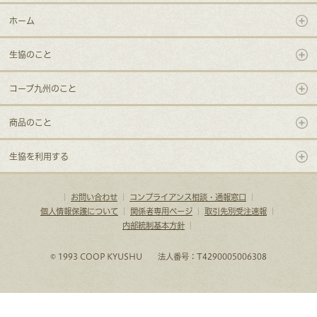
ホーム
生協のこと
コープ九州のこと
商品のこと
生協を利用する
｜
お問い合わせ
｜
コンプライアンス相談・通報窓口
｜
個人情報保護について
｜
関係者専用ページ
｜
取引先別受注速報
｜
内部統制基本方針
｜
© 1993 COOP KYUSHU 法人番号：T4290005006308